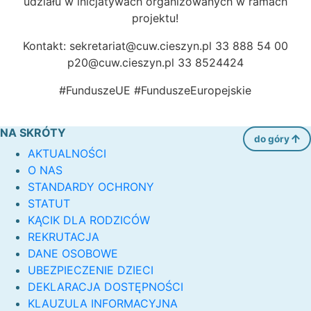
udziału w inicjatywach organizowanych w ramach
projektu!
Kontakt: sekretariat@cuw.cieszyn.pl 33 888 54 00
p20@cuw.cieszyn.pl 33 8524424
#FunduszeUE #FunduszeEuropejskie
NA SKRÓTY
do góry
AKTUALNOŚCI
O NAS
STANDARDY OCHRONY
STATUT
KĄCIK DLA RODZICÓW
REKRUTACJA
DANE OSOBOWE
UBEZPIECZENIE DZIECI
DEKLARACJA DOSTĘPNOŚCI
KLAUZULA INFORMACYJNA